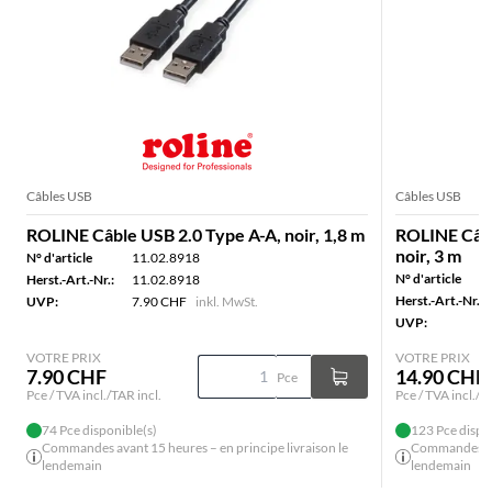
Câbles USB
Câbles USB
ROLINE Câble USB 2.0 Type A-A, noir, 1,8 m
ROLINE Câbl
noir, 3 m
N° d'article
11.02.8918
N° d'article
Herst.-Art.-Nr.:
11.02.8918
Herst.-Art.-Nr.:
UVP:
7.90 CHF
inkl. MwSt.
UVP:
VOTRE PRIX
VOTRE PRIX
7.90 CHF
14.90 CHF
Pce
Pce / TVA incl./TAR incl.
Pce / TVA incl./T
74 Pce disponible(s)
123 Pce dispo
Commandes avant 15 heures – en principe livraison le
Commandes ava
lendemain
lendemain