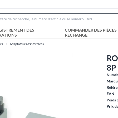
GISTREMENT DES
COMMANDER DES PIÈCES 
RATIONS
RECHANGE
urs
Adaptateurs d'interfaces
RO
8P 
Numéro
Marque
Référe
EAN
Poids 
Prix d