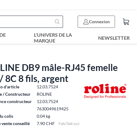
Connexion
DE
L'UNIVERS DE LA
NEWSLETTER
MARQUE
LINE DB9 mâle-RJ45 femelle
/ 8C 8 fils, argent
 d'article
12.03.7524
 / Constructeur
ROLINE
nce constructeur
12.03.7524
7630049619425
du colis
0.04 kg
e vente conseillé
7.90 CHF
TVA/TAR incl.