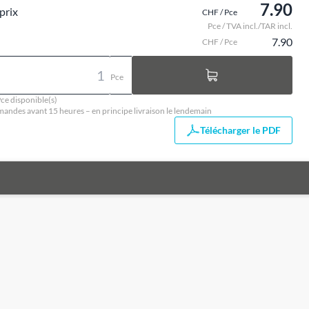
7.90
prix
CHF / Pce
Pce / TVA incl./TAR incl.
7.90
CHF / Pce
Pce
ce disponible(s)
ndes avant 15 heures – en principe livraison le lendemain
Télécharger le PDF