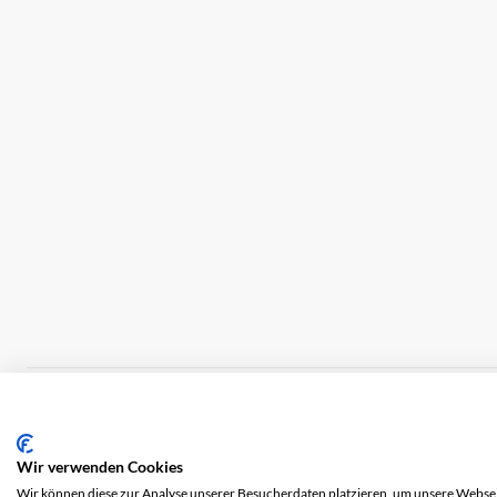
Impression
Frais de port
CGV
Protection 
Wir verwenden Cookies
Wir können diese zur Analyse unserer Besucherdaten platzieren, um unsere Webseit