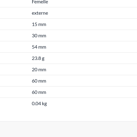
Femelle
externe
15 mm
30 mm
54 mm
23.8 g
20 mm
60 mm
60 mm
0.04 kg