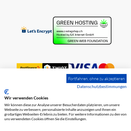
Fortfahren, ohne zu akzeptieren
Datenschutzbestimmungen
Wir verwenden Cookies
Impression
Frais de port
CGV
Wir können diese zur Analyse unserer Besucherdaten platzieren, um unsere
Protection des données
Webseite zu verbessern, personalisierte Inhalte anzuzeigen und Ihnen ein
großartiges Webseiten-Erlebnis zu bieten. Für weitere Informationen zu den von
uns verwendeten Cookies öffnen Sie die Einstellungen.