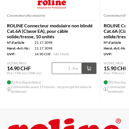
Connecteurs/Accessoires
Connecteurs/Acc
ROLINE Connecteur modulaire non blindé
ROLINE Conn
Cat.6A (Classe EA), pour câble
Cat.6A (Clas
solide/tresse, 10 unités
solide/tress
N° d'article
21.17.3098
N° d'article
Herst.-Art.-Nr.:
21.17.3098
Herst.-Art.-Nr.:
UVP:
14.90 CHF
inkl. MwSt.
UVP:
VOTRE PRIX
VOTRE PRIX
14.90 CHF
15.90 CHF
Pce
Pce / TVA incl./TAR incl.
Pce / TVA incl./T
82 Pce disponible(s)
385 Pce dispo
Commandes avant 15 heures – en principe livraison le
Commandes ava
lendemain
lendemain