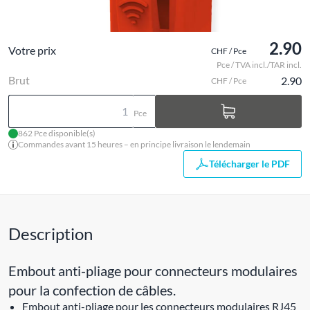
2.90
Votre prix
CHF / Pce
Pce / TVA incl./TAR incl.
Brut
2.90
CHF / Pce
Pce
862 Pce disponible(s)
Commandes avant 15 heures – en principe livraison le lendemain
Télécharger le PDF
Description
Embout anti-pliage pour connecteurs modulaires
pour la confection de câbles.
Embout anti-pliage pour les connecteurs modulaires RJ45