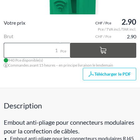
2.90
Votre prix
CHF / Pce
Pce / TVA incl./TAR incl.
Brut
2.90
CHF / Pce
Pce
940 Pce disponible(s)
Commandes avant 15 heures – en principe livraison le lendemain
Télécharger le PDF
Description
Embout anti-pliage pour connecteurs modulaires
pour la confection de câbles.
Embout anti-pliage pour les connecteurs modulaires RJ45