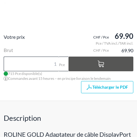
69.90
Votre prix
CHF / Pce
Pce / TVA incl./TAR incl.
Brut
69.90
CHF / Pce
Pce
715 Pce disponible(s)
Commandes avant 15 heures – en principe livraison le lendemain
Télécharger le PDF
Description
ROLINE GOLD Adaptateur de câble DisplayPort