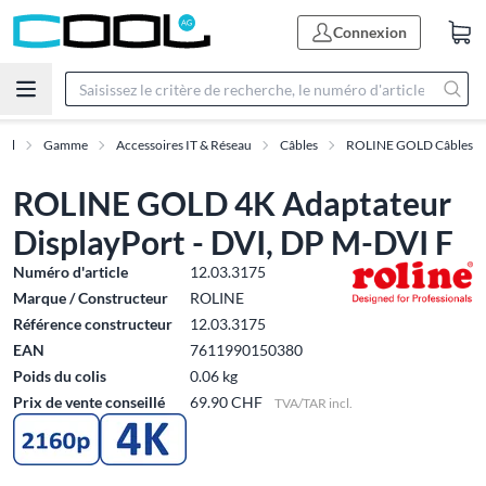
Connexion
eil
Gamme
Accessoires IT & Réseau
Câbles
ROLINE GOLD Câbles
ROLINE GOLD 4K Adaptateur
DisplayPort - DVI, DP M-DVI F
Numéro d'article
12.03.3175
Marque / Constructeur
ROLINE
Référence constructeur
12.03.3175
EAN
7611990150380
Poids du colis
0.06 kg
Prix de vente conseillé
69.90 CHF
TVA/TAR incl.