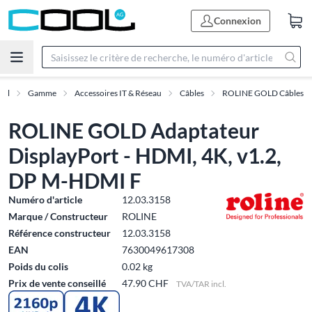
Connexion
eil
Gamme
Accessoires IT & Réseau
Câbles
ROLINE GOLD Câbles
ROLINE GOLD Adaptateur
DisplayPort - HDMI, 4K, v1.2,
DP M-HDMI F
Numéro d'article
12.03.3158
Marque / Constructeur
ROLINE
Référence constructeur
12.03.3158
EAN
7630049617308
Poids du colis
0.02 kg
Prix de vente conseillé
47.90 CHF
TVA/TAR incl.