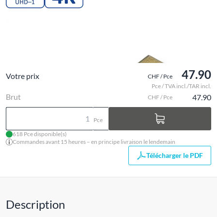
47.90
Votre prix
CHF / Pce
Pce / TVA incl./TAR incl.
Brut
47.90
CHF / Pce
Pce
618 Pce disponible(s)
Commandes avant 15 heures – en principe livraison le lendemain
Télécharger le PDF
Description