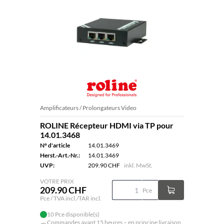
Amplificateurs / Prolongateurs Video
ROLINE Récepteur HDMI via TP pour
14.01.3468
N° d'article
14.01.3469
Herst.-Art.-Nr.:
14.01.3469
UVP:
209.90 CHF
inkl. MwSt.
VOTRE PRIX
209.90 CHF
Pce
Pce / TVA incl./TAR incl.
10 Pce disponible(s)
Commandes avant 15 heures – en principe livraison