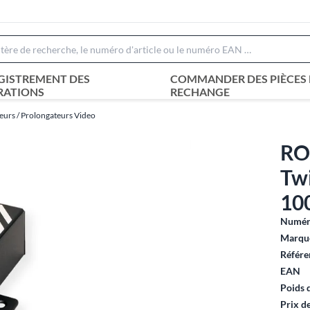
GISTREMENT DES
COMMANDER DES PIÈCES 
RATIONS
RECHANGE
eurs / Prolongateurs Video
RO
Twi
10
Numéro
Marque
Référe
EAN
Poids 
Prix d