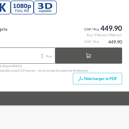
449.90
prix
CHF / Pce
Pce / TVA incl./TAR incl.
449.90
CHF / Pce
Pce
e disponible(s)
ndes avant 15 heures – en principe livraison le lendemain
Télécharger le PDF