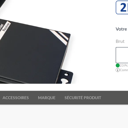
Votre 
Brut
23 Pc
Comma
ACCESSOIRES
MARQUE
SÉCURITÉ PRODUIT