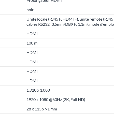
Prolongateur HDMI
noir
Unité locale (RJ45 F, HDMI F), unité remote (RJ45 F
câbles RS232 (3,5mm/DB9 F; 1,1m), mode d'emplo
HDMI
100 m
HDMI
HDMI
HDMI
HDMI
1.920 x 1.080
1920 x 1080 @60Hz (2K, Full HD)
28 x 115 x 91 mm