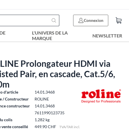
Connexion
DE
L'UNIVERS DE LA
NEWSLETTER
MARQUE
LINE Prolongateur HDMI via
sted Pair, en cascade, Cat.5/6,
0m
 d'article
14.01.3468
 / Constructeur
ROLINE
nce constructeur
14.01.3468
7611990123735
du colis
1.282 kg
e vente conseillé
449.90 CHF
TVA/TAR incl.