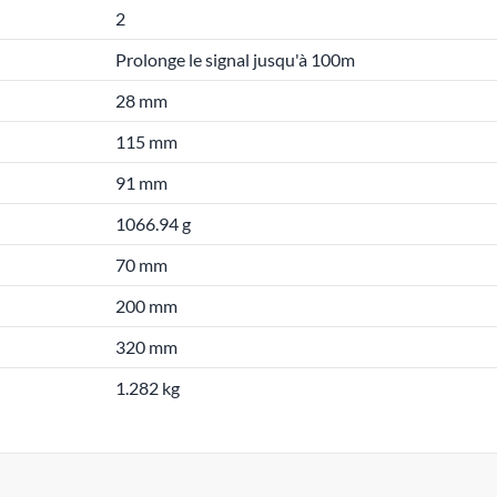
2
Prolonge le signal jusqu'à 100m
28 mm
115 mm
91 mm
1066.94 g
70 mm
200 mm
320 mm
1.282 kg