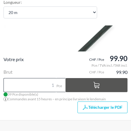
Longueur:
99.90
Votre prix
CHF / Pce
Pce / TVA incl./TAR incl.
Brut
99.90
CHF / Pce
Pce
39 Pce disponible(s)
Commandes avant 15 heures – en principe livraison le lendemain
Télécharger le PDF