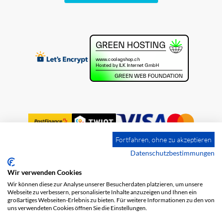
Fortfahren, ohne zu akzeptieren
Datenschutzbestimmungen
Wir verwenden Cookies
Impression
Frais de port
CGV
Wir können diese zur Analyse unserer Besucherdaten platzieren, um unsere
Protection des données
Webseite zu verbessern, personalisierte Inhalte anzuzeigen und Ihnen ein
großartiges Webseiten-Erlebnis zu bieten. Für weitere Informationen zu den von
uns verwendeten Cookies öffnen Sie die Einstellungen.