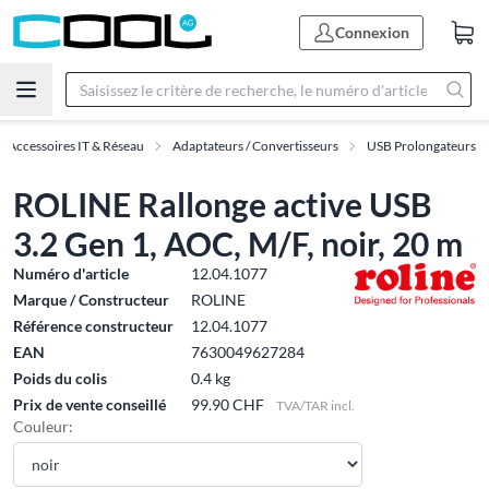
Connexion
Accessoires IT & Réseau
Adaptateurs / Convertisseurs
USB Prolongateurs
ROLINE Rallonge active USB
3.2 Gen 1, AOC, M/F, noir, 20 m
Numéro d'article
12.04.1077
Marque / Constructeur
ROLINE
Référence constructeur
12.04.1077
EAN
7630049627284
Poids du colis
0.4 kg
Prix de vente conseillé
99.90 CHF
TVA/TAR incl.
Couleur: