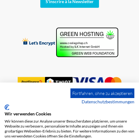
S'inscrire à la Newsletter
Fortfahren, ohne zu akzeptieren
Datenschutzbestimmungen
Wir verwenden Cookies
Impression
Frais de port
CGV
Wir können diese zur Analyse unserer Besucherdaten platzieren, um unsere
Protection des données
Webseite zu verbessern, personalisierte Inhalte anzuzeigen und Ihnen ein
großartiges Webseiten-Erlebnis zu bieten. Für weitere Informationen zu den von
uns verwendeten Cookies öffnen Sie die Einstellungen.