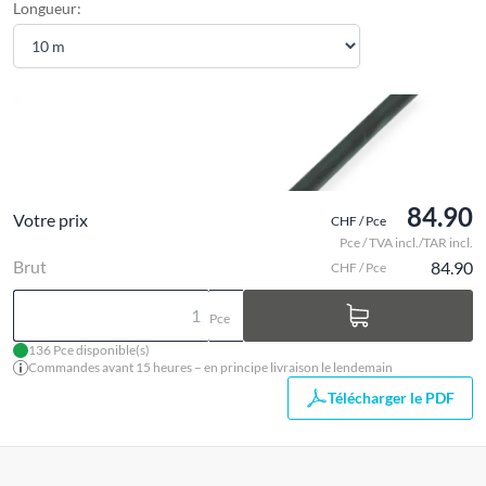
Longueur:
84.90
Votre prix
CHF / Pce
Pce / TVA incl./TAR incl.
Brut
84.90
CHF / Pce
Pce
136 Pce disponible(s)
Commandes avant 15 heures – en principe livraison le lendemain
Télécharger le PDF