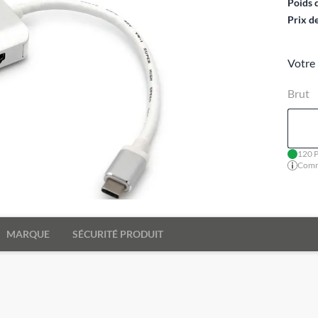
Poids 
Prix d
Votre 
Brut
120 P
Comma
MARQUE
SÉCURITÉ PRODUIT