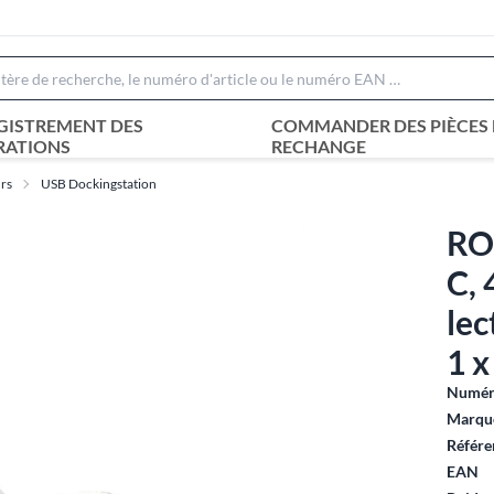
GISTREMENT DES
COMMANDER DES PIÈCES 
RATIONS
RECHANGE
urs
USB Dockingstation
ROL
C,
le
1 x
Numéro
Marque
Référe
EAN