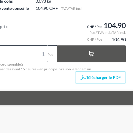
du colis
0.093 kg
e vente conseillé
104.90 CHF
TVA/TAR incl.
104.90
prix
CHF / Pce
Pce / TVA incl./TAR incl.
104.90
CHF / Pce
Pce
ce disponible(s)
ndes avant 15 heures – en principe livraison le lendemain
Télécharger le PDF