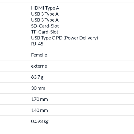
HDMI Type A
USB 3 Type A
USB 3 Type A
SD-Card-Slot
TF-Card-Slot
USB Type C PD (Power Delivery)
RJ-45
Femelle
externe
83.7 g
30 mm
170 mm
140 mm
0.093 kg