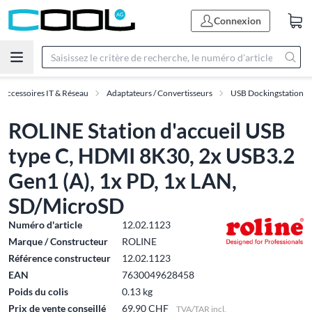
Connexion
Accessoires IT & Réseau
Adaptateurs / Convertisseurs
USB Dockingstation
ROLINE Station d'accueil USB
type C, HDMI 8K30, 2x USB3.2
Gen1 (A), 1x PD, 1x LAN,
SD/MicroSD
Numéro d'article
12.02.1123
Marque / Constructeur
ROLINE
Référence constructeur
12.02.1123
EAN
7630049628458
Poids du colis
0.13 kg
Prix de vente conseillé
69.90 CHF
TVA/TAR incl.