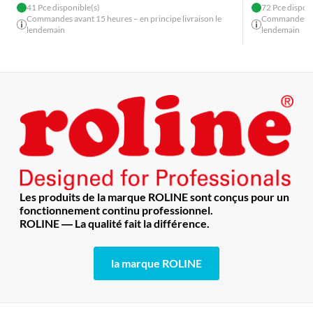
41 Pce disponible(s)
72 Pce disponi
Commandes avant 15 heures – en principe livraison le
Commandes ava
lendemain
lendemain
Les produits de la marque ROLINE sont conçus pour un
fonctionnement continu professionnel.
ROLINE ― La qualité fait la différence.
la marque ROLINE