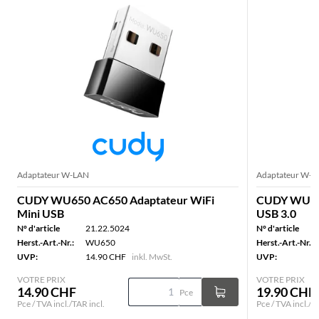
Adaptateur W-LAN
Adaptateur W-
CUDY WU650 AC650 Adaptateur WiFi
CUDY WU130
Mini USB
USB 3.0
N° d'article
21.22.5024
N° d'article
Herst.-Art.-Nr.:
WU650
Herst.-Art.-Nr.:
UVP:
14.90 CHF
inkl. MwSt.
UVP:
VOTRE PRIX
VOTRE PRIX
14.90 CHF
19.90 CHF
Pce
Pce / TVA incl./TAR incl.
Pce / TVA incl./T