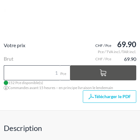
69.90
Votre prix
CHF / Pce
Pce / TVA incl./TAR incl.
Brut
69.90
CHF / Pce
Pce
152 Pce disponible(s)
Commandes avant 15 heures – en principe livraison le lendemain
Télécharger le PDF
Description