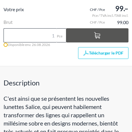
99.–
Votre prix
CHF / Pce
Pce / TVA incl./TAR incl.
Brut
99.00
CHF / Pce
Pce
Disponible env. 26.08.2026
Télécharger le PDF
Description
C'est ainsi que se présentent les nouvelles
lunettes Salice, qui peuvent habilement
transformer des lignes qui rappellent un
millésime sobre en designs modernes, bientôt
très actuels et en fait presque projetés dans le