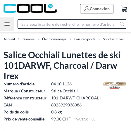
Connexion
Accueil
Gamme
Électroménager
Loisirs/Sports
Sports d'hiver
Salice Occhiali Lunettes de ski
101DARWF, Charcoal / Darw
Irex
Numéro d'article
04.10.1126
Marque / Constructeur
Salice Occhiali
Référence constructeur
101-DARWF-CHARCOAL-I
EAN
8023929038086
Poids du colis
0.8 kg
Prix de vente conseillé
99.00 CHF
TVA/TAR incl.