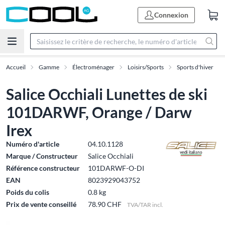
Connexion
Accueil
Gamme
Électroménager
Loisirs/Sports
Sports d'hiver
Salice Occhiali Lunettes de ski
101DARWF, Orange / Darw
Irex
Numéro d'article
04.10.1128
Marque / Constructeur
Salice Occhiali
Référence constructeur
101DARWF-O-DI
EAN
8023929043752
Poids du colis
0.8 kg
Prix de vente conseillé
78.90 CHF
TVA/TAR incl.