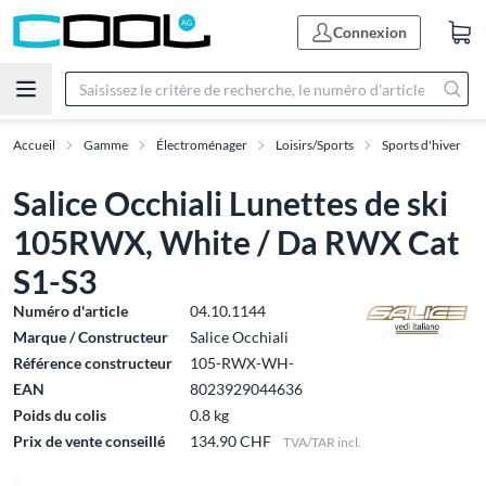
Connexion
Accueil
Gamme
Électroménager
Loisirs/Sports
Sports d'hiver
Salice Occhiali Lunettes de ski
105RWX, White / Da RWX Cat
S1-S3
Numéro d'article
04.10.1144
Marque / Constructeur
Salice Occhiali
Référence constructeur
105-RWX-WH-
EAN
8023929044636
Poids du colis
0.8 kg
Prix de vente conseillé
134.90 CHF
TVA/TAR incl.