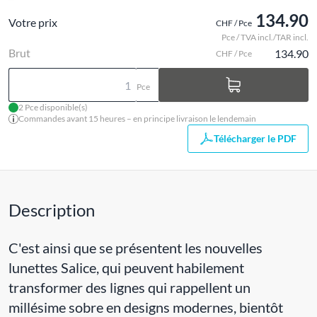
134.90
Votre prix
CHF / Pce
Pce / TVA incl./TAR incl.
Brut
134.90
CHF / Pce
Pce
2 Pce disponible(s)
Commandes avant 15 heures – en principe livraison le lendemain
Télécharger le PDF
Description
C'est ainsi que se présentent les nouvelles
lunettes Salice, qui peuvent habilement
transformer des lignes qui rappellent un
millésime sobre en designs modernes, bientôt