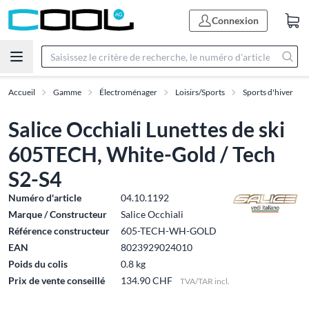
Connexion
Accueil
Gamme
Électroménager
Loisirs/Sports
Sports d'hiver
Salice Occhiali Lunettes de ski
605TECH, White-Gold / Tech
S2-S4
Numéro d'article
04.10.1192
Marque / Constructeur
Salice Occhiali
Référence constructeur
605-TECH-WH-GOLD
EAN
8023929024010
Poids du colis
0.8 kg
Prix de vente conseillé
134.90 CHF
TVA/TAR incl.