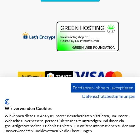
Fortfahren, ohne zu akzeptieren
Datenschutzbestimmungen
Wir verwenden Cookies
Impression
Frais de port
CGV
Wir können diese zur Analyse unserer Besucherdaten platzieren, um unsere
Protection des données
Webseite zu verbessern, personalisierte Inhalte anzuzeigen und Ihnen ein
großartiges Webseiten-Erlebnis zu bieten. Für weitere Informationen zu den von
uns verwendeten Cookies öffnen Sie die Einstellungen.