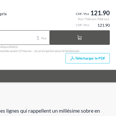
121.90
prix
CHF / Pce
Pce / TVA incl./TAR incl.
121.90
CHF / Pce
Pce
 disponible(s)
ndes avant 15 heures – en principe livraison le lendemain
Télécharger le PDF
des lignes qui rappellent un millésime sobre en