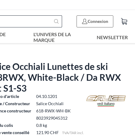
Connexion
DE
L'UNIVERS DE LA
NEWSLETTER
MARQUE
ice Occhiali Lunettes de ski
8RWX, White-Black / Da RWX
t S1-S3
 d'article
04.10.1201
 / Constructeur
Salice Occhiali
nce constructeur
618-RWX-WH-BK
8023929045312
du colis
0.8 kg
e vente conseillé
121.90 CHF
TVA/TAR incl.