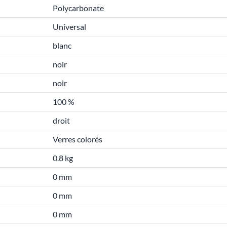
Polycarbonate
Universal
blanc
noir
noir
100 %
droit
Verres colorés
0.8 kg
0 mm
0 mm
0 mm