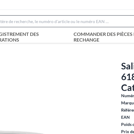
GISTREMENT DES
COMMANDER DES PIÈCES 
RATIONS
RECHANGE
Sal
61
Ca
Numéro
Marque
Référe
EAN
Poids 
Prix d