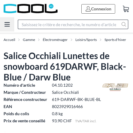
Connexion
Accueil
Gamme
Électroménager
Loisirs/Sports
Sports d'hiver
Salice Occhiali Lunettes de
snowboard 619DARWF, Black-
Blue / Darw Blue
Numéro d'article
04.10.1202
Marque / Constructeur
Salice Occhiali
Référence constructeur
619-DARWF-BK-BLUE-BL
EAN
8023929016466
Poids du colis
0.8 kg
Prix de vente conseillé
93.90 CHF
TVA/TAR incl.