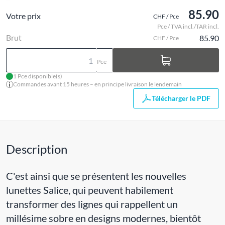
85.90
Votre prix
CHF / Pce
Pce / TVA incl./TAR incl.
Brut
85.90
CHF / Pce
Pce
1 Pce disponible(s)
Commandes avant 15 heures – en principe livraison le lendemain
Télécharger le PDF
Description
C'est ainsi que se présentent les nouvelles
lunettes Salice, qui peuvent habilement
transformer des lignes qui rappellent un
millésime sobre en designs modernes, bientôt