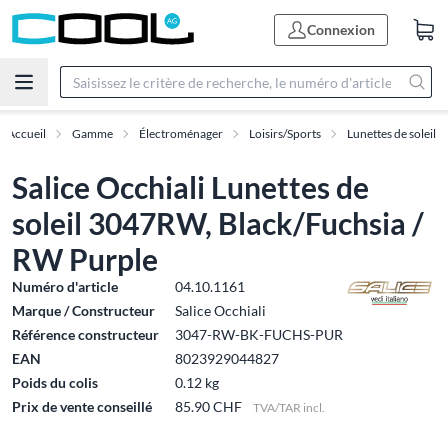
Connexion
Accueil
Gamme
Électroménager
Loisirs/Sports
Lunettes de soleil
Salice Occhiali Lunettes de
soleil 3047RW, Black/Fuchsia /
RW Purple
Numéro d'article
04.10.1161
Marque / Constructeur
Salice Occhiali
Référence constructeur
3047-RW-BK-FUCHS-PUR
EAN
8023929044827
Poids du colis
0.12 kg
Prix de vente conseillé
85.90 CHF
TVA/TAR incl.