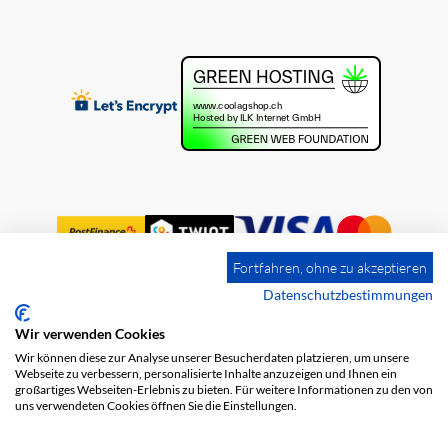
Fortfahren, ohne zu akzeptieren
Datenschutzbestimmungen
Wir verwenden Cookies
Impression
Frais de port
CGV
Wir können diese zur Analyse unserer Besucherdaten platzieren, um unsere
Protection des données
Webseite zu verbessern, personalisierte Inhalte anzuzeigen und Ihnen ein
großartiges Webseiten-Erlebnis zu bieten. Für weitere Informationen zu den von
uns verwendeten Cookies öffnen Sie die Einstellungen.