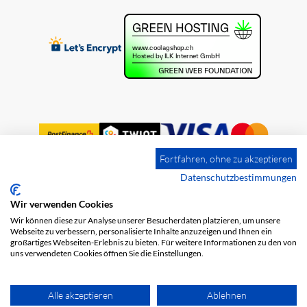
Fortfahren, ohne zu akzeptieren
Datenschutzbestimmungen
Wir verwenden Cookies
Impression
Frais de port
CGV
Wir können diese zur Analyse unserer Besucherdaten platzieren, um unsere
Protection des données
Webseite zu verbessern, personalisierte Inhalte anzuzeigen und Ihnen ein
großartiges Webseiten-Erlebnis zu bieten. Für weitere Informationen zu den von
uns verwendeten Cookies öffnen Sie die Einstellungen.
Alle akzeptieren
Ablehnen