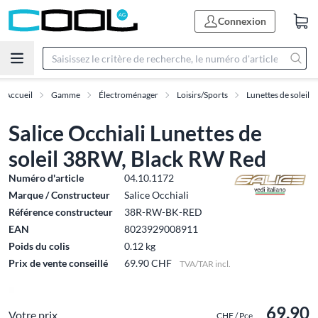
Connexion
Accueil
Gamme
Électroménager
Loisirs/Sports
Lunettes de soleil
Salice Occhiali Lunettes de
soleil 38RW, Black RW Red
Numéro d'article
04.10.1172
Marque / Constructeur
Salice Occhiali
Référence constructeur
38R-RW-BK-RED
EAN
8023929008911
Poids du colis
0.12 kg
Prix de vente conseillé
69.90 CHF
TVA/TAR incl.
69.90
Votre prix
CHF / Pce