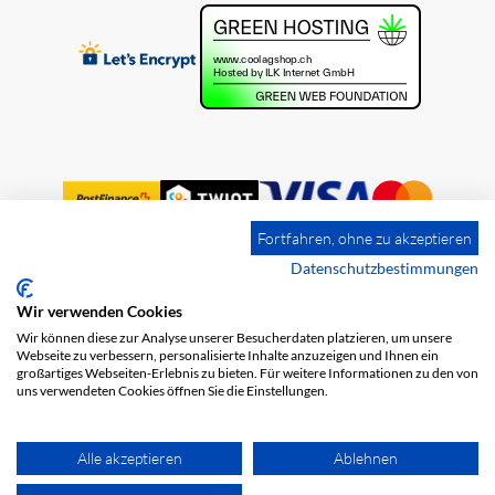
Fortfahren, ohne zu akzeptieren
Datenschutzbestimmungen
Wir verwenden Cookies
Impression
Frais de port
CGV
Wir können diese zur Analyse unserer Besucherdaten platzieren, um unsere
Protection des données
Webseite zu verbessern, personalisierte Inhalte anzuzeigen und Ihnen ein
großartiges Webseiten-Erlebnis zu bieten. Für weitere Informationen zu den von
uns verwendeten Cookies öffnen Sie die Einstellungen.
Alle akzeptieren
Ablehnen