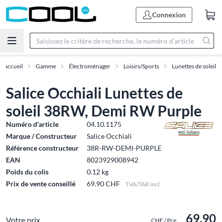
Connexion
Accueil
Gamme
Électroménager
Loisirs/Sports
Lunettes de soleil
Salice Occhiali Lunettes de
soleil 38RW, Demi RW Purple
Numéro d'article
04.10.1175
Marque / Constructeur
Salice Occhiali
Référence constructeur
38R-RW-DEMI-PURPLE
EAN
8023929008942
Poids du colis
0.12 kg
Prix de vente conseillé
69.90 CHF
TVA/TAR incl.
69.90
Votre prix
CHF / Pce