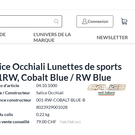
Connexion
DE
L'UNIVERS DE LA
NEWSLETTER
MARQUE
ice Occhiali Lunettes de sports
1RW, Cobalt Blue / RW Blue
 d'article
04.10.1000
 / Constructeur
Salice Occhiali
nce constructeur
001-RW-COBALT-BLUE-B
8023929001028
du colis
0.22 kg
e vente conseillé
79.00 CHF
TVA/TAR incl.