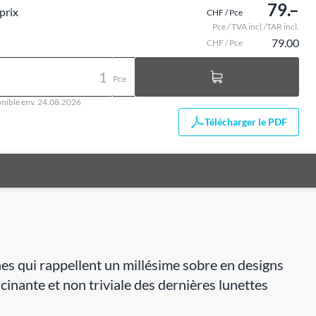
79.–
prix
CHF / Pce
Pce / TVA incl./TAR incl.
79.00
CHF / Pce
Pce
nible env. 24.08.2026
Télécharger le PDF
nes qui rappellent un millésime sobre en designs
cinante et non triviale des dernières lunettes