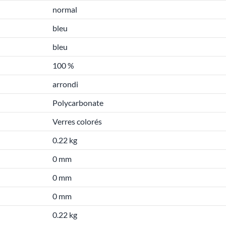
normal
bleu
bleu
100 %
arrondi
Polycarbonate
Verres colorés
0.22 kg
0 mm
0 mm
0 mm
0.22 kg