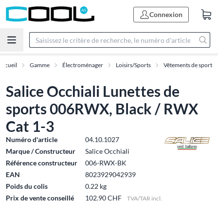
Connexion
Accueil
Gamme
Électroménager
Loisirs/Sports
Vêtements de sport
Salice Occhiali Lunettes de
sports 006RWX, Black / RWX
Cat 1-3
Numéro d'article
04.10.1027
Marque / Constructeur
Salice Occhiali
Référence constructeur
006-RWX-BK
EAN
8023929042939
Poids du colis
0.22 kg
Prix de vente conseillé
102.90 CHF
TVA/TAR incl.