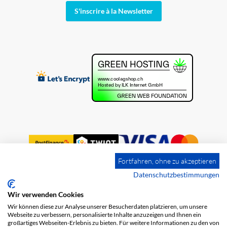
S'inscrire à la Newsletter
Fortfahren, ohne zu akzeptieren
Datenschutzbestimmungen
Wir verwenden Cookies
Impression
Frais de port
CGV
Wir können diese zur Analyse unserer Besucherdaten platzieren, um unsere
Protection des données
Webseite zu verbessern, personalisierte Inhalte anzuzeigen und Ihnen ein
großartiges Webseiten-Erlebnis zu bieten. Für weitere Informationen zu den von