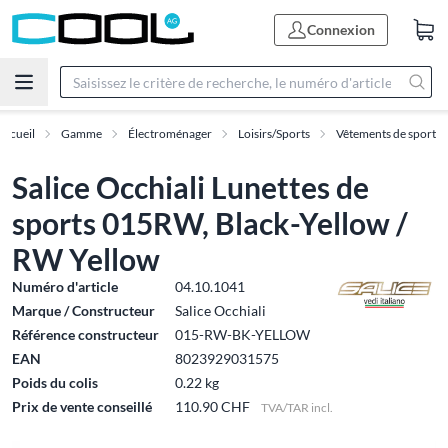
Connexion
Accueil
Gamme
Électroménager
Loisirs/Sports
Vêtements de sport
Salice Occhiali Lunettes de
sports 015RW, Black-Yellow /
RW Yellow
Numéro d'article
04.10.1041
Marque / Constructeur
Salice Occhiali
Référence constructeur
015-RW-BK-YELLOW
EAN
8023929031575
Poids du colis
0.22 kg
Prix de vente conseillé
110.90 CHF
TVA/TAR incl.