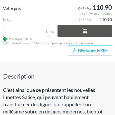
110.90
Votre prix
CHF / Pce
Pce / TVA incl./TAR incl.
Brut
110.90
CHF / Pce
Pce
1 Pce disponible(s)
Commandes avant 15 heures – en principe livraison le lendemain
Télécharger le PDF
Description
C'est ainsi que se présentent les nouvelles
lunettes Salice, qui peuvent habilement
transformer des lignes qui rappellent un
millésime sobre en designs modernes, bientôt