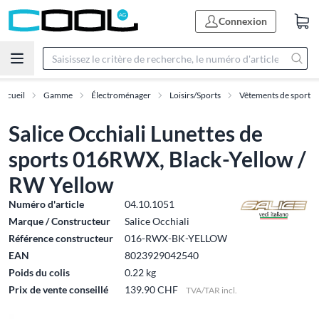
Connexion
Accueil
Gamme
Électroménager
Loisirs/Sports
Vêtements de sport
Salice Occhiali Lunettes de
sports 016RWX, Black-Yellow /
RW Yellow
Numéro d'article
04.10.1051
Marque / Constructeur
Salice Occhiali
Référence constructeur
016-RWX-BK-YELLOW
EAN
8023929042540
Poids du colis
0.22 kg
Prix de vente conseillé
139.90 CHF
TVA/TAR incl.