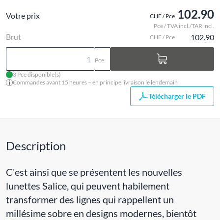
102.90
Votre prix
CHF / Pce
Pce / TVA incl./TAR incl.
Brut
102.90
CHF / Pce
Pce
3 Pce disponible(s)
Commandes avant 15 heures – en principe livraison le lendemain
Télécharger le PDF
Description
C'est ainsi que se présentent les nouvelles
lunettes Salice, qui peuvent habilement
transformer des lignes qui rappellent un
millésime sobre en designs modernes, bientôt