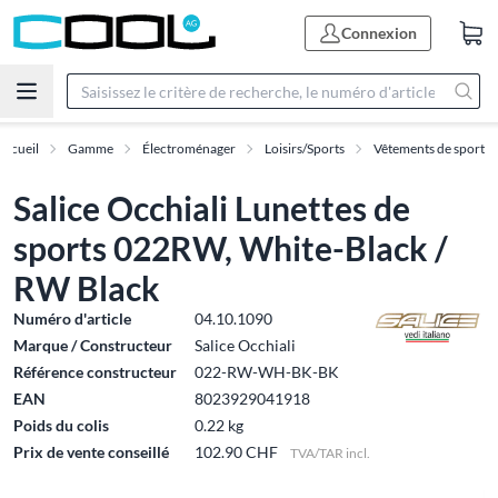
Connexion
Accueil
Gamme
Électroménager
Loisirs/Sports
Vêtements de sport
Salice Occhiali Lunettes de
sports 022RW, White-Black /
RW Black
Numéro d'article
04.10.1090
Marque / Constructeur
Salice Occhiali
Référence constructeur
022-RW-WH-BK-BK
EAN
8023929041918
Poids du colis
0.22 kg
Prix de vente conseillé
102.90 CHF
TVA/TAR incl.