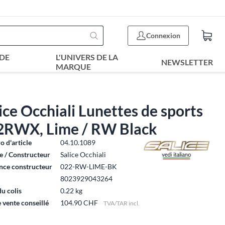
Connexion
DE
L'UNIVERS DE LA
NEWSLETTER
MARQUE
ice Occhiali Lunettes de sports
2RWX, Lime / RW Black
 d'article
04.10.1089
 / Constructeur
Salice Occhiali
nce constructeur
022-RW-LIME-BK
8023929043264
du colis
0.22 kg
e vente conseillé
104.90 CHF
TVA/TAR incl.