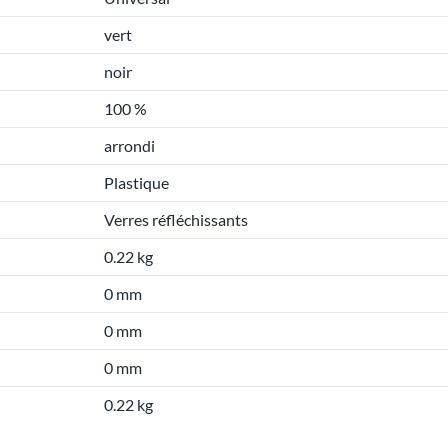
vert
noir
100 %
arrondi
Plastique
Verres réfléchissants
0.22 kg
0 mm
0 mm
0 mm
0.22 kg