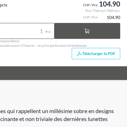
104.90
prix
CHF / Pce
Pce / TVA incl./TAR incl.
104.90
CHF / Pce
Pce
 disponible(s)
ndes avant 15 heures – en principe livraison le lendemain
Télécharger le PDF
nes qui rappellent un millésime sobre en designs
cinante et non triviale des dernières lunettes