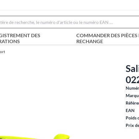
GISTREMENT DES
COMMANDER DES PIÈCES 
RATIONS
RECHANGE
ort
Sal
02
Numéro
Marque
Référe
EAN
Poids 
Prix d