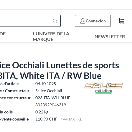
Connexion
DE
L'UNIVERS DE LA
NEWSLETTER
MARQUE
ice Occhiali Lunettes de sports
3ITA, White ITA / RW Blue
 d'article
04.10.1095
 / Constructeur
Salice Occhiali
nce constructeur
023-ITA-WH-BLUE
8023929046319
du colis
0.22 kg
e vente conseillé
110.90 CHF
TVA/TAR incl.