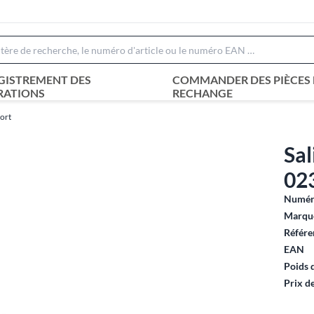
GISTREMENT DES
COMMANDER DES PIÈCES 
RATIONS
RECHANGE
ort
Sal
02
Numéro
Marque
Référe
EAN
Poids 
Prix d