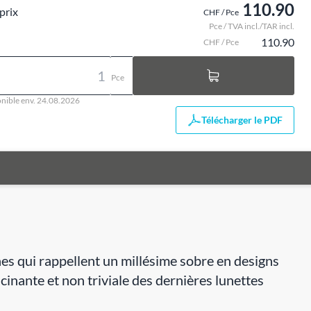
110.90
prix
CHF / Pce
Pce / TVA incl./TAR incl.
110.90
CHF / Pce
Pce
nible env. 24.08.2026
Télécharger le PDF
nes qui rappellent un millésime sobre en designs
cinante et non triviale des dernières lunettes