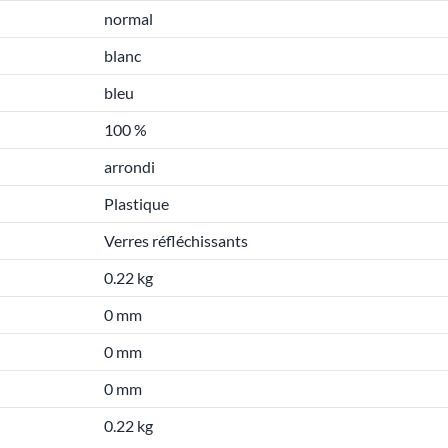
normal
blanc
bleu
100 %
arrondi
Plastique
Verres réfléchissants
0.22 kg
0 mm
0 mm
0 mm
0.22 kg