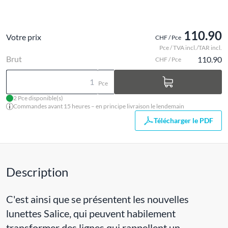
110.90
Votre prix
CHF / Pce
Pce / TVA incl./TAR incl.
Brut
110.90
CHF / Pce
Pce
2 Pce disponible(s)
Commandes avant 15 heures – en principe livraison le lendemain
Télécharger le PDF
Description
C'est ainsi que se présentent les nouvelles
lunettes Salice, qui peuvent habilement
transformer des lignes qui rappellent un