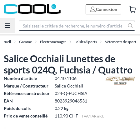
Connexion
Accueil
Gamme
Électroménager
Loisirs/Sports
Vêtements de sport
Salice Occhiali Lunettes de
sports 024Q, Fuchsia / Quattro
Numéro d'article
04.10.1106
Marque / Constructeur
Salice Occhiali
Référence constructeur
024-Q-FUCHSIA
EAN
8023929046531
Poids du colis
0.22 kg
Prix de vente conseillé
110.90 CHF
TVA/TAR incl.