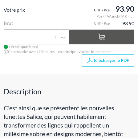
93.90
Votre prix
CHF / Pce
Pce / TVA incl./TAR incl.
Brut
93.90
CHF / Pce
Pce
1 Pce disponible(s)
Commandes avant 15 heures – en principe livraison le lendemain
Télécharger le PDF
Description
C'est ainsi que se présentent les nouvelles
lunettes Salice, qui peuvent habilement
transformer des lignes qui rappellent un
millésime sobre en designs modernes, bientôt