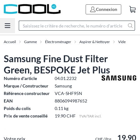
Connexion
Accueil
Gamme
Électroménager
Aspirer & Nettoyer
Vide
Samsung Fine Dust Filter
Green, BESPOKE Jet Plus
Numéro d'article
04.01.2232
Marque / Constructeur
Samsung
Référence constructeur
VCA-SHF95N
EAN
8806094987652
Poids du colis
0.11 kg
Prix de vente conseillé
19.90 CHF
TVA/TAR incl.
19.90
Votre prix
CHF / Pce