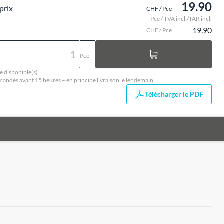
19.90
prix
CHF / Pce
Pce / TVA incl./TAR incl.
19.90
CHF / Pce
Pce
e disponible(s)
ndes avant 15 heures – en principe livraison le lendemain
Télécharger le PDF