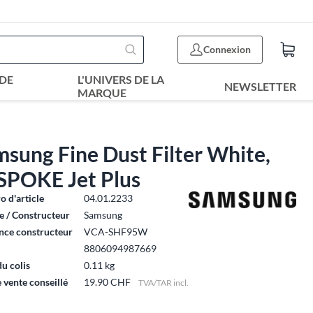
Connexion
DE
L'UNIVERS DE LA
NEWSLETTER
MARQUE
sung Fine Dust Filter White,
SPOKE Jet Plus
 d'article
04.01.2233
 / Constructeur
Samsung
nce constructeur
VCA-SHF95W
8806094987669
du colis
0.11 kg
e vente conseillé
19.90 CHF
TVA/TAR incl.