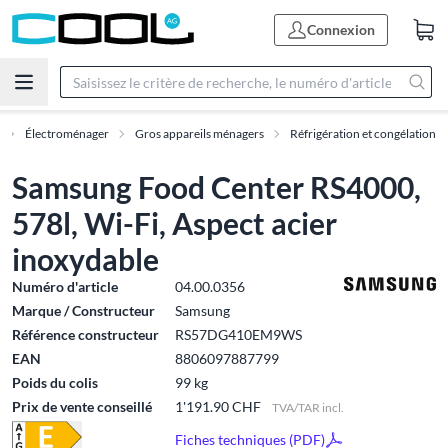
Connexion
Électroménager
Gros appareils ménagers
Réfrigération et congélation
Samsung Food Center RS4000,
578l, Wi-Fi, Aspect acier
inoxydable
Numéro d'article
04.00.0356
Marque / Constructeur
Samsung
Référence constructeur
RS57DG410EM9WS
EAN
8806097887799
Poids du colis
99 kg
Prix de vente conseillé
1'191.90 CHF
TVA/TAR incl.
Fiches techniques (PDF)