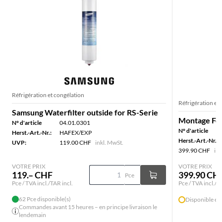
Réfrigération et congélation
Réfrigération et
Samsung Waterfilter outside for RS-Serie
Montage Fo
N° d'article
04.01.0301
N° d'article
Herst.-Art.-Nr.:
HAFEX/EXP
Herst.-Art.-Nr.:
UVP:
119.00 CHF
inkl. MwSt.
399.90 CHF
ink
VOTRE PRIX
VOTRE PRIX
119.– CHF
399.90 CH
Pce
Pce / TVA incl./TAR incl.
Pce / TVA incl./T
62 Pce disponible(s)
Disponible en 
Commandes avant 15 heures – en principe livraison le
lendemain