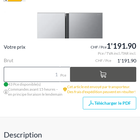
1'191.90
Votre prix
CHF / Pce
Pce / TVA incl./TAR incl.
Brut
1'191.90
CHF / Pce
Pce
43 Pce disponible(s)
Cet article est envoyé par transporteur.
Commandes avant 15 heures –
Des frais d'expédition peuvent en résulter!
en principe livraison le lendemain
Télécharger le PDF
Description