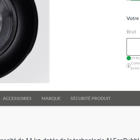
Votre 
Brut
59 Pc
Comm
princ
ACCESSOIRES
MARQUE
SÉCURITÉ PRODUIT