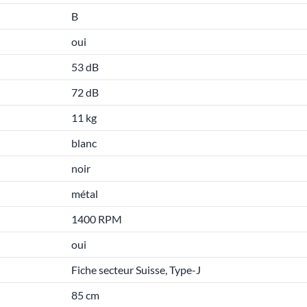
B
oui
53 dB
72 dB
11 kg
blanc
noir
métal
1400 RPM
oui
Fiche secteur Suisse, Type-J
85 cm