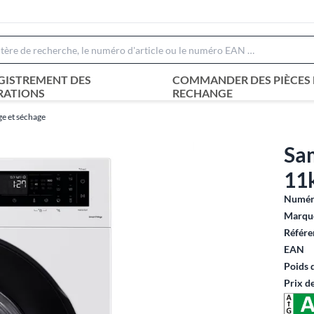
GISTREMENT DES
COMMANDER DES PIÈCES 
RATIONS
RECHANGE
ge et séchage
Sa
11
Numéro
Marque
Référe
EAN
Poids 
Prix d