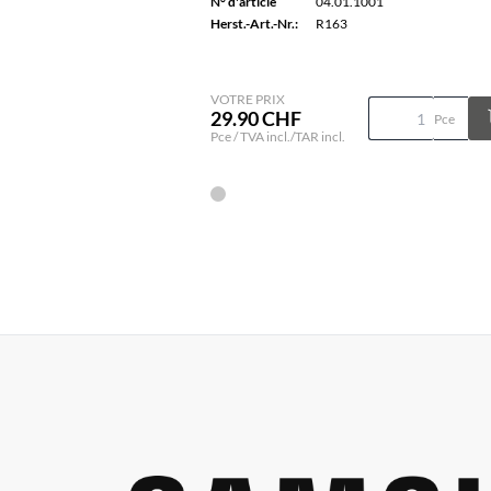
N° d'article
04.01.1001
Herst.-Art.-Nr.:
R163
VOTRE PRIX
29.90 CHF
Pce
Pce / TVA incl./TAR incl.