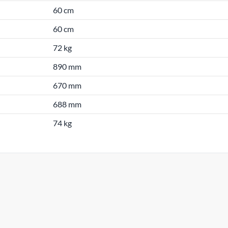
60 cm
60 cm
72 kg
890 mm
670 mm
688 mm
74 kg