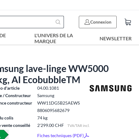
Connexion
DE
L'UNIVERS DE LA
NEWSLETTER
MARQUE
msung lave-linge WW5000
kg, AI EcobubbleTM
 d'article
04.00.1081
 / Constructeur
Samsung
nce constructeur
WW11DG5B25AEWS
8806095682679
du colis
74 kg
e vente conseillé
2'299.00 CHF
TVA/TAR incl.
Fiches techniques (PDF)