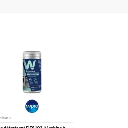
aisselle
 détartrant DES103, Machine à