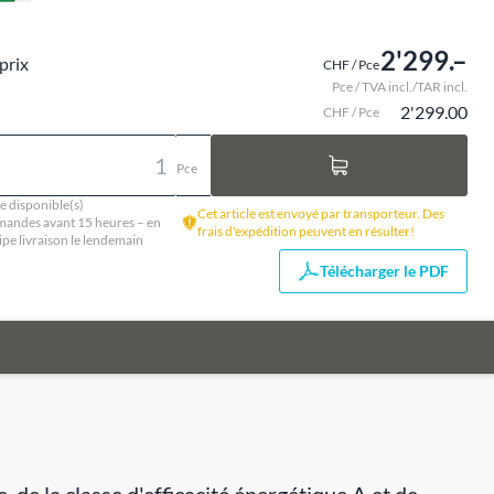
2'299.–
prix
CHF / Pce
Pce / TVA incl./TAR incl.
2'299.00
CHF / Pce
Pce
e disponible(s)
Cet article est envoyé par transporteur. Des
andes avant 15 heures – en
frais d'expédition peuvent en résulter!
ipe livraison le lendemain
Télécharger le PDF