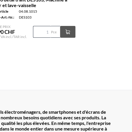
r et lave-vaisselle
rticle
04.08.1015
-Art.-Nr.:
DES103
E PRIX
90 CHF
Pce
TVA incl./TAR incl.
ils électroménagers, de smartphones et d'écrans de
 nombreux besoins quotidiens avec ses produits. La
ualité les plus élevées. En même temps, l'entreprise
dans le monde entier dans une mesure supérieure à