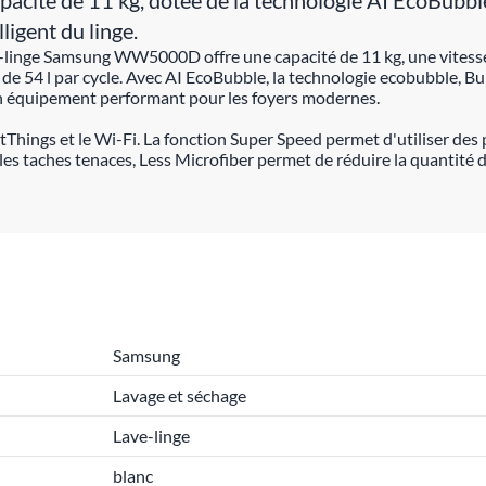
té de 11 kg, dotée de la technologie AI EcoBubble, d
ligent du linge.
ave-linge Samsung WW5000D offre une capacité de 11 kg, une vites
 54 l par cycle. Avec AI EcoBubble, la technologie ecobubble, Bu
e un équipement performant pour les foyers modernes.
artThings et le Wi-Fi. La fonction Super Speed permet d'utiliser d
les taches tenaces, Less Microfiber permet de réduire la quantité 
Samsung
Lavage et séchage
Lave-linge
blanc