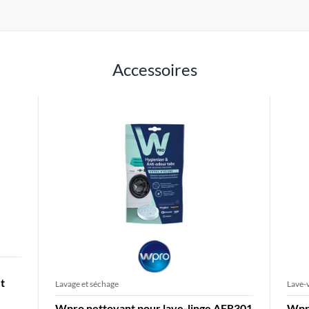
Accessoires
t
Lavage et séchage
Lave-v
Wpro nettoyant pour lave-linge AFR301
Wpro