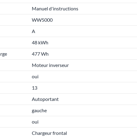
Manuel d'instructions
WW5000
A
48 kWh
arge
477 Wh
Moteur inverseur
oui
13
Autoportant
gauche
oui
Chargeur frontal