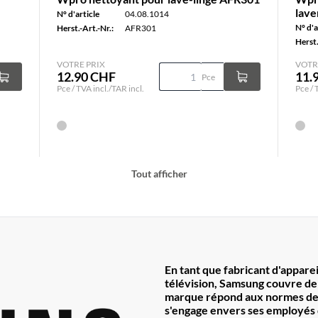
lave
N° d'article
04.08.1014
N° d'a
Herst.-Art.-Nr.:
AFR301
Herst.
VOTRE PRIX
VOTR
12.90 CHF
11.
Pce
Pce / TVA incl./TAR incl.
Pce / 
Tout afficher
En tant que fabricant d'appare
télévision, Samsung couvre de
marque répond aux normes de q
s'engage envers ses employés 