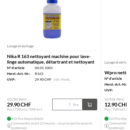
Lavage et séchage
Nika R 163 nettoyant machine pour lave-
linge automatique, détartrant et nettoyant
Lavage et séchag
N° d'article
04.01.1001
Wpro nettoy
Herst.-Art.-Nr.:
R163
N° d'article
UVP:
29.90 CHF
inkl. MwSt.
Herst.-Art.-Nr.:
UVP:
VOTRE PRIX
VOTRE PRIX
29.90 CHF
12.90 CHF
Pce
Pce / TVA incl./TAR incl.
Pce / TVA incl./T
452 Pce disponible(s)
143 Pce dispo
Commandes avant 15 heures – en principe livraison le
Commandes ava
lendemain
lendemain