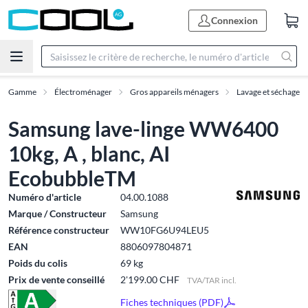
Connexion
Gamme
Électroménager
Gros appareils ménagers
Lavage et séchage
Samsung lave-linge WW6400
10kg, A , blanc, AI
EcobubbleTM
Numéro d'article
04.00.1088
Marque / Constructeur
Samsung
Référence constructeur
WW10FG6U94LEU5
EAN
8806097804871
Poids du colis
69 kg
Prix de vente conseillé
2'199.00 CHF
TVA/TAR incl.
Fiches techniques (PDF)