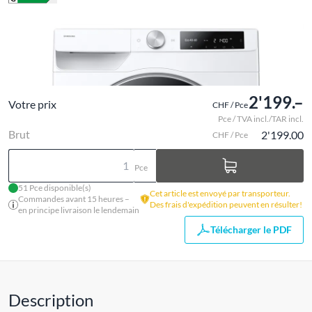
2'199.–
Votre prix
CHF / Pce
Pce / TVA incl./TAR incl.
Brut
2'199.00
CHF / Pce
Pce
51 Pce disponible(s)
Cet article est envoyé par transporteur.
Commandes avant 15 heures –
Des frais d'expédition peuvent en résulter!
en principe livraison le lendemain
Télécharger le PDF
Description