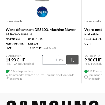
Lave-vaisselle
Lave-vaisselle
Wpro détartrant DES103, Machine à laver
Wpro nettoy
et lave-vaisselle
N° d'article
N° d'article
04.08.1015
Herst.-Art.-Nr.:
Herst.-Art.-Nr.:
DES103
UVP:
UVP:
11.90 CHF
inkl. MwSt.
VOTRE PRIX
VOTRE PRIX
11.90 CHF
9.90 CHF
Pce
Pce / TVA incl./TAR incl.
Pce / TVA incl./T
56 Pce disponible(s)
112 Pce dispo
Commandes avant 15 heures – en principe livraison le
Commandes ava
lendemain
lendemain