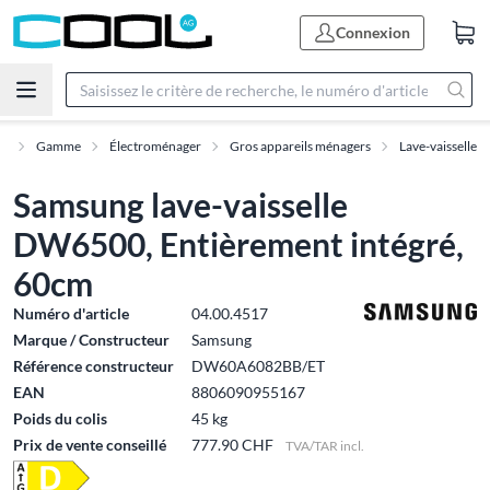
Connexion
il
Gamme
Électroménager
Gros appareils ménagers
Lave-vaisselle
Samsung lave-vaisselle
DW6500, Entièrement intégré,
60cm
Numéro d'article
04.00.4517
Marque / Constructeur
Samsung
Référence constructeur
DW60A6082BB/ET
EAN
8806090955167
Poids du colis
45 kg
Prix de vente conseillé
777.90 CHF
TVA/TAR incl.