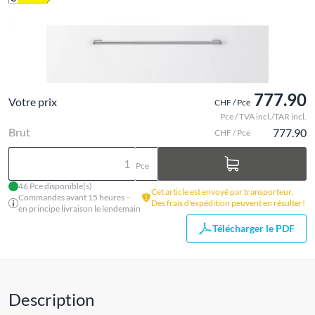
777.90
Votre prix
CHF / Pce
Pce / TVA incl./TAR incl.
Brut
777.90
CHF / Pce
Pce
46 Pce disponible(s)
Cet article est envoyé par transporteur.
Commandes avant 15 heures –
Des frais d'expédition peuvent en résulter!
en principe livraison le lendemain
Télécharger le PDF
Description