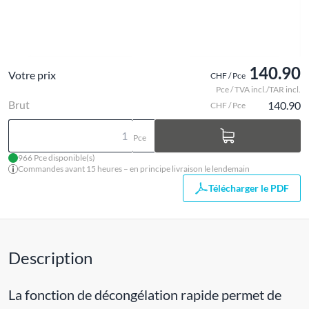
140.90
Votre prix
CHF / Pce
Pce / TVA incl./TAR incl.
Brut
140.90
CHF / Pce
Pce
966 Pce disponible(s)
Commandes avant 15 heures – en principe livraison le lendemain
Télécharger le PDF
Description
La fonction de décongélation rapide permet de