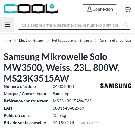
Connexion
Gamme
Électroménager
Petits appareils ménagers
Cuisine et chauffage
Samsung Mikrowelle Solo
MW3500, Weiss, 23L, 800W,
MS23K3515AW
Numéro d'article
04.00.2300
Marque / Constructeur
Samsung
Référence constructeur
MS23K3515AW/SW
EAN
8801643402969
Poids du colis
13.5 kg
Prix de vente conseillé
140.90 CHF
TVA/TAR incl.