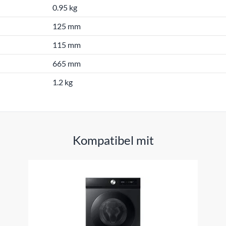
0.95 kg
125 mm
115 mm
665 mm
1.2 kg
Kompatibel mit