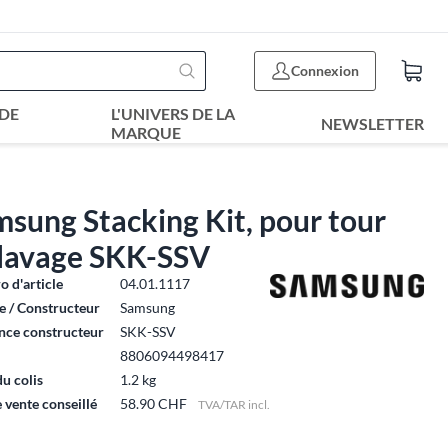
Connexion
DE
L'UNIVERS DE LA
NEWSLETTER
MARQUE
sung Stacking Kit, pour tour
 lavage SKK-SSV
 d'article
04.01.1117
 / Constructeur
Samsung
nce constructeur
SKK-SSV
8806094498417
du colis
1.2 kg
e vente conseillé
58.90 CHF
TVA/TAR incl.