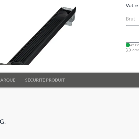
Votre 
Brut
45 Pc
Comma
ARQUE
SÉCURITÉ PRODUIT
G.