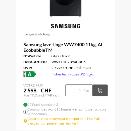
Lavage et séchage
Samsung lave-linge WW7400 11kg, AI
EcobubbleTM
N° d'article
04.00.1079
Herst.-Art.-Nr.:
WW11DB7B94GBU5
UVP:
2'599.00 CHF
inkl. MwSt.
Fiches techniques (PDF)
VOTRE PRIX
2'599.– CHF
Pce
Pce / TVA incl./TAR incl.
27 Pce disponible(s)
Commandes avant 15 heures – en principe livraison
le lendemain
Cet article est envoyé par transporteur. Des frais
d'expédition peuvent en résulter!