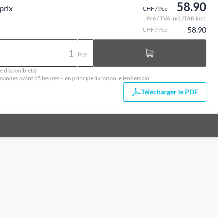
58.90
prix
CHF / Pce
Pce / TVA incl./TAR incl.
58.90
CHF / Pce
Pce
e disponible(s)
ndes avant 15 heures – en principe livraison le lendemain
Télécharger le PDF