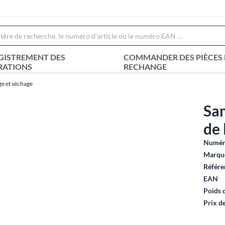
GISTREMENT DES
COMMANDER DES PIÈCES 
RATIONS
RECHANGE
ge et séchage
Sam
de
Numéro
Marque
Référe
EAN
Poids 
Prix d