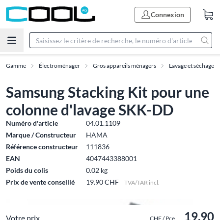
Connexion
Gamme
Électroménager
Gros appareils ménagers
Lavage et séchage
Samsung Stacking Kit pour une
colonne d'lavage SKK-DD
Numéro d'article
04.01.1109
Marque / Constructeur
HAMA
Référence constructeur
111836
EAN
4047443388001
Poids du colis
0.02 kg
Prix de vente conseillé
19.90 CHF
TVA/TAR incl.
19.90
Votre prix
CHF / Pce