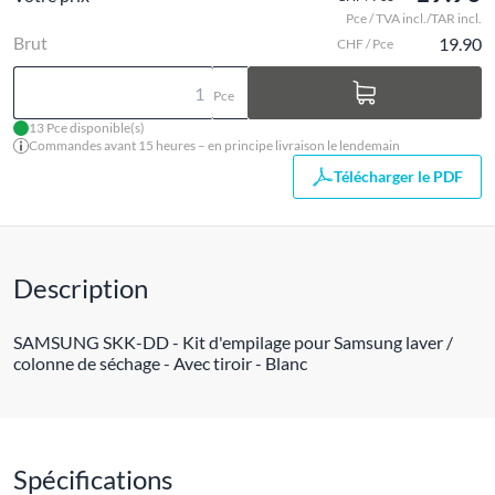
Pce / TVA incl./TAR incl.
Brut
19.90
CHF / Pce
Pce
13 Pce disponible(s)
Commandes avant 15 heures – en principe livraison le lendemain
Télécharger le PDF
Description
SAMSUNG SKK-DD - Kit d'empilage pour Samsung laver /
colonne de séchage - Avec tiroir - Blanc
Spécifications