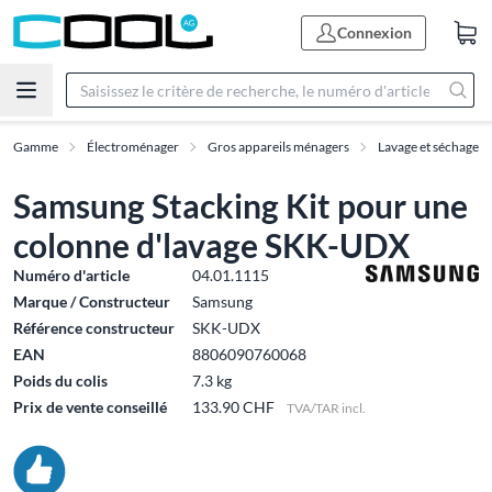
Connexion
Gamme
Électroménager
Gros appareils ménagers
Lavage et séchage
Samsung Stacking Kit pour une
colonne d'lavage SKK-UDX
Numéro d'article
04.01.1115
Marque / Constructeur
Samsung
Référence constructeur
SKK-UDX
EAN
8806090760068
Poids du colis
7.3 kg
Prix de vente conseillé
133.90 CHF
TVA/TAR incl.