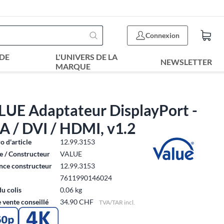
Connexion
DE
L'UNIVERS DE LA
NEWSLETTER
MARQUE
LUE Adaptateur DisplayPort -
A / DVI / HDMI, v1.2
 d'article
12.99.3153
 / Constructeur
VALUE
nce constructeur
12.99.3153
7611990146024
du colis
0.06 kg
e vente conseillé
34.90 CHF
TVA/TAR incl.