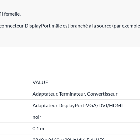
I femelle.
onnecteur DisplayPort mâle est branché à la source (par exemple, la
VALUE
Adaptateur, Terminateur, Convertisseur
Adaptateur DisplayPort-VGA/DVI/HDMI
noir
0.1 m
3840 x 2160 @30Hz (4K, Full HD)