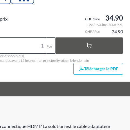
34.90
prix
CHF / Pce
Pce / TVA incl./TAR incl.
34.90
CHF / Pce
Pce
ce disponible(s)
ndes avant 15 heures – en principe livraison le lendemain
Télécharger le PDF
à connectique HDMI? La solution est le câble adaptateur