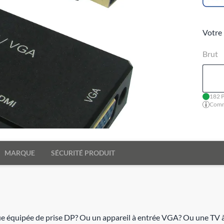
Votre 
Brut
182 P
Comma
MARQUE
SÉCURITÉ PRODUIT
ue équipée de prise DP? Ou un appareil à entrée VGA? Ou une TV 