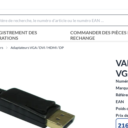
GISTREMENT DES
COMMANDER DES PIÈCES 
RATIONS
RECHANGE
urs
Adaptateurs VGA / DVI / HDMI / DP
VA
VG
Numéro
Marque
Référe
EAN
Poids 
Prix d