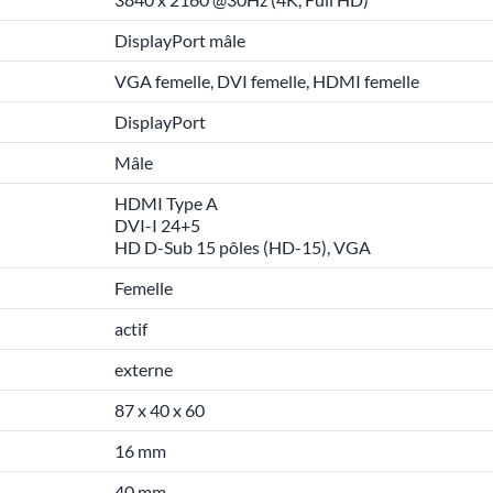
DisplayPort mâle
VGA femelle, DVI femelle, HDMI femelle
DisplayPort
Mâle
HDMI Type A
DVI-I 24+5
HD D-Sub 15 pôles (HD-15), VGA
Femelle
actif
externe
87 x 40 x 60
16 mm
40 mm