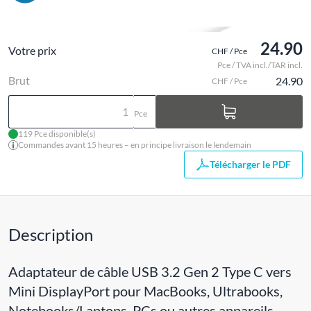
24.90
Votre prix
CHF / Pce
Pce / TVA incl./TAR incl.
Brut
24.90
CHF / Pce
Pce
119 Pce disponible(s)
Commandes avant 15 heures – en principe livraison le lendemain
Télécharger le PDF
Description
Adaptateur de câble USB 3.2 Gen 2 Type C vers
Mini DisplayPort pour MacBooks, Ultrabooks,
Notebooks/Laptops, PCs ou autres appareils