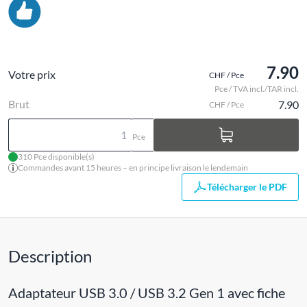
7.90
Votre prix
CHF / Pce
Pce / TVA incl./TAR incl.
Brut
7.90
CHF / Pce
Pce
310 Pce disponible(s)
Commandes avant 15 heures – en principe livraison le lendemain
Télécharger le PDF
Description
Adaptateur USB 3.0 / USB 3.2 Gen 1 avec fiche