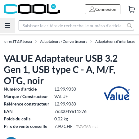
Connexion
ssoires IT & Réseau
Adaptateurs / Convertisseurs
Adaptateurs d'interfaces
VALUE Adaptateur USB 3.2
Gen 1, USB type C - A, M/F,
OTG, noir
Numéro d'article
12.99.9030
Marque / Constructeur
VALUE
Référence constructeur
12.99.9030
EAN
7630049611276
Poids du colis
0.02 kg
Prix de vente conseillé
7.90 CHF
TVA/TAR incl.