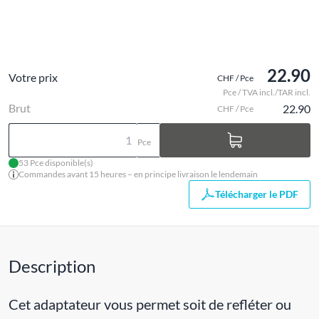
22.90
Votre prix
CHF / Pce
Pce / TVA incl./TAR incl.
Brut
22.90
CHF / Pce
Pce
53 Pce disponible(s)
Commandes avant 15 heures – en principe livraison le lendemain
Télécharger le PDF
Description
Cet adaptateur vous permet soit de refléter ou