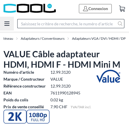
Connexion
 & Réseau
Adaptateurs / Convertisseurs
Adaptateurs VGA / DVI / HDMI / DP
VALUE Câble adaptateur
HDMI, HDMI F - HDMI Mini M
Numéro d'article
12.99.3120
Marque / Constructeur
VALUE
Référence constructeur
12.99.3120
EAN
7611990128945
Poids du colis
0.02 kg
Prix de vente conseillé
7.90 CHF
TVA/TAR incl.