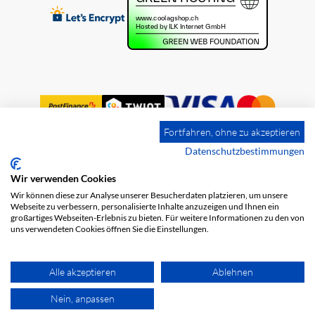
Fortfahren, ohne zu akzeptieren
Datenschutzbestimmungen
Wir verwenden Cookies
Impression
Frais de port
CGV
Wir können diese zur Analyse unserer Besucherdaten platzieren, um unsere
Protection des données
Webseite zu verbessern, personalisierte Inhalte anzuzeigen und Ihnen ein
großartiges Webseiten-Erlebnis zu bieten. Für weitere Informationen zu den von
uns verwendeten Cookies öffnen Sie die Einstellungen.
Alle akzeptieren
Ablehnen
Nein, anpassen
© 2026 COOL AG. Tous les droits sont réservés.
powered by polynorm