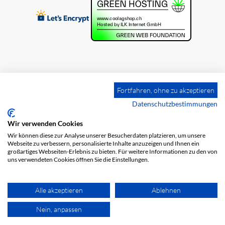
Fortfahren, ohne zu akzeptieren
Datenschutzbestimmungen
Wir verwenden Cookies
Wir können diese zur Analyse unserer Besucherdaten platzieren, um unsere
Impression
Frais de port
CGV
Webseite zu verbessern, personalisierte Inhalte anzuzeigen und Ihnen ein
Protection des données
großartiges Webseiten-Erlebnis zu bieten. Für weitere Informationen zu den von
uns verwendeten Cookies öffnen Sie die Einstellungen.
Alle akzeptieren
Ablehnen
Nein, anpassen
© 2026 COOL AG. Tous les droits sont réservés.