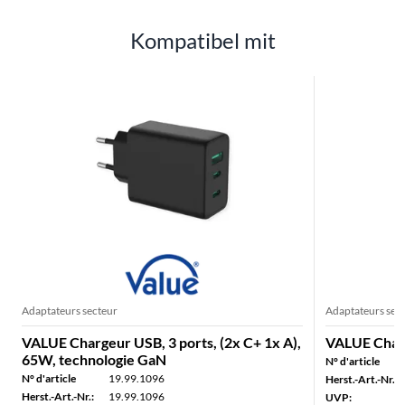
Kompatibel mit
Adaptateurs secteur
Adaptateurs sec
VALUE Chargeur USB, 3 ports, (2x C+ 1x A),
VALUE Charg
65W, technologie GaN
N° d'article
N° d'article
19.99.1096
Herst.-Art.-Nr.:
Herst.-Art.-Nr.:
19.99.1096
UVP: