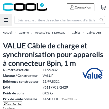
Connexion
Accueil
Gamme
Accessoires IT & Réseau
Câbles
Câbles USB
VALUE Câble de charge et
synchronisation pour appareils
à connecteur 8pin, 1 m
Numéro d'article
11.99.8321
Marque / Constructeur
VALUE
Référence constructeur
11.99.8321
EAN
7611990172429
Poids du colis
0.02 kg
Prix de vente conseillé
14.90 CHF
TVA/TAR incl.
Couleur: