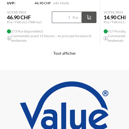
UVP:
46.90 CHF
inkl. MwSt.
VOTRE PRIX
VOTRE PRIX
46.90 CHF
14.90 CHF
Pce
Pce / TVA incl./TAR incl.
Pce / TVA incl./T
273 Pce disponible(s)
417 Pce dispo
Commandes avant 15 heures – en principe livraison le
Commandes ava
lendemain
lendemain
Tout afficher