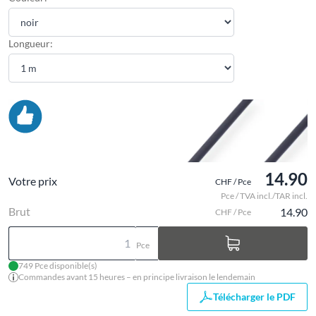
Longueur:
14.90
Votre prix
CHF / Pce
Pce / TVA incl./TAR incl.
Brut
14.90
CHF / Pce
Pce
749 Pce disponible(s)
Commandes avant 15 heures – en principe livraison le lendemain
Télécharger le PDF