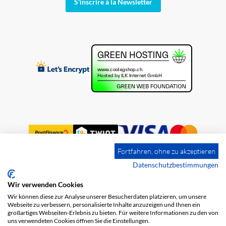
S'inscrire à la Newsletter
Fortfahren, ohne zu akzeptieren
Datenschutzbestimmungen
Wir verwenden Cookies
Impression
Frais de port
CGV
Wir können diese zur Analyse unserer Besucherdaten platzieren, um unsere
Protection des données
Webseite zu verbessern, personalisierte Inhalte anzuzeigen und Ihnen ein
großartiges Webseiten-Erlebnis zu bieten. Für weitere Informationen zu den von
uns verwendeten Cookies öffnen Sie die Einstellungen.