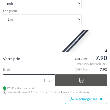
Longueur:
7.90
Votre prix
CHF / Pce
Pce / TVA incl./TAR incl.
Brut
7.90
CHF / Pce
Pce
123 Pce disponible(s)
Commandes avant 15 heures – en principe livraison le lendemain
Télécharger le PDF