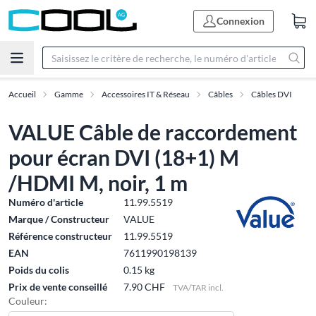
Connexion
Accueil
Gamme
Accessoires IT & Réseau
Câbles
Câbles DVI
VALUE Câble de raccordement
pour écran DVI (18+1) M
/HDMI M, noir, 1 m
Numéro d'article
11.99.5519
Marque / Constructeur
VALUE
Référence constructeur
11.99.5519
EAN
7611990198139
Poids du colis
0.15 kg
Prix de vente conseillé
7.90 CHF
TVA/TAR incl.
Couleur: