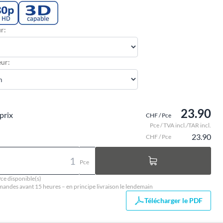
r:
ur:
23.90
prix
CHF / Pce
Pce / TVA incl./TAR incl.
23.90
CHF / Pce
Pce
ce disponible(s)
ndes avant 15 heures – en principe livraison le lendemain
Télécharger le PDF