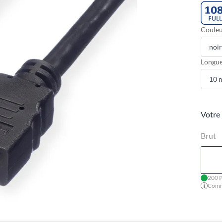
Couleu
Longue
Votre 
Brut
200 P
Comma