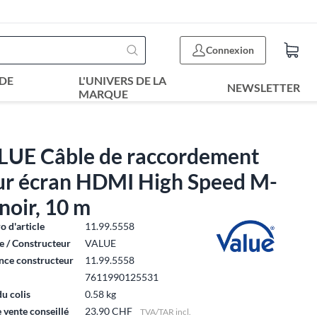
Connexion
DE
L'UNIVERS DE LA
NEWSLETTER
MARQUE
LUE Câble de raccordement
ur écran HDMI High Speed M-
noir, 10 m
 d'article
11.99.5558
 / Constructeur
VALUE
nce constructeur
11.99.5558
7611990125531
du colis
0.58 kg
e vente conseillé
23.90 CHF
TVA/TAR incl.