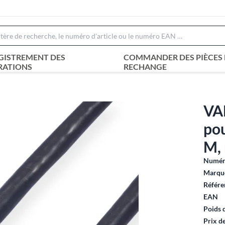
GISTREMENT DES
COMMANDER DES PIÈCES 
RATIONS
RECHANGE
VA
po
M, 
Numéro
Marque
Référe
EAN
Poids 
Prix d