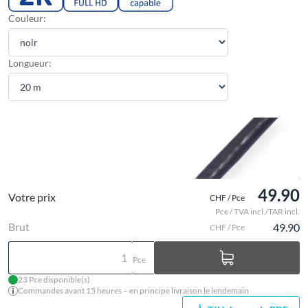
Couleur:
Longueur:
49.90
Votre prix
CHF / Pce
Pce / TVA incl./TAR incl.
Brut
49.90
CHF / Pce
Pce
23 Pce disponible(s)
Commandes avant 15 heures – en principe livraison le lendemain