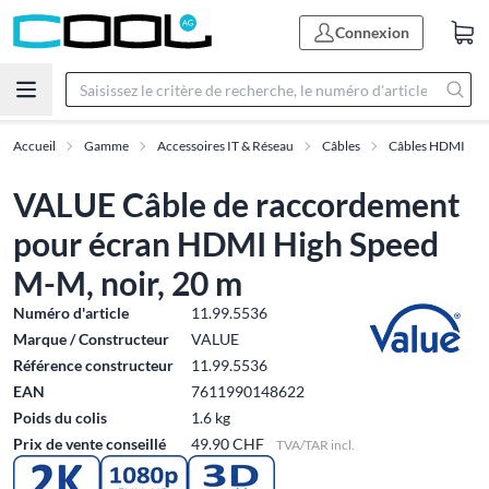
Connexion
Accueil
Gamme
Accessoires IT & Réseau
Câbles
Câbles HDMI
VALUE Câble de raccordement
pour écran HDMI High Speed
M-M, noir, 20 m
Numéro d'article
11.99.5536
Marque / Constructeur
VALUE
Référence constructeur
11.99.5536
EAN
7611990148622
Poids du colis
1.6 kg
Prix de vente conseillé
49.90 CHF
TVA/TAR incl.