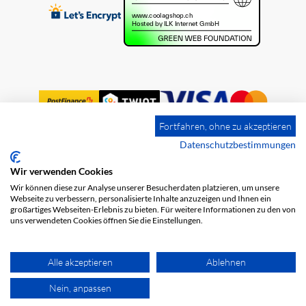
Fortfahren, ohne zu akzeptieren
Datenschutzbestimmungen
Wir verwenden Cookies
Impression
Frais de port
CGV
Wir können diese zur Analyse unserer Besucherdaten platzieren, um unsere
Protection des données
Webseite zu verbessern, personalisierte Inhalte anzuzeigen und Ihnen ein
großartiges Webseiten-Erlebnis zu bieten. Für weitere Informationen zu den von
uns verwendeten Cookies öffnen Sie die Einstellungen.
Alle akzeptieren
Ablehnen
Nein, anpassen
© 2026 COOL AG. Tous les droits sont réservés.
powered by polynorm