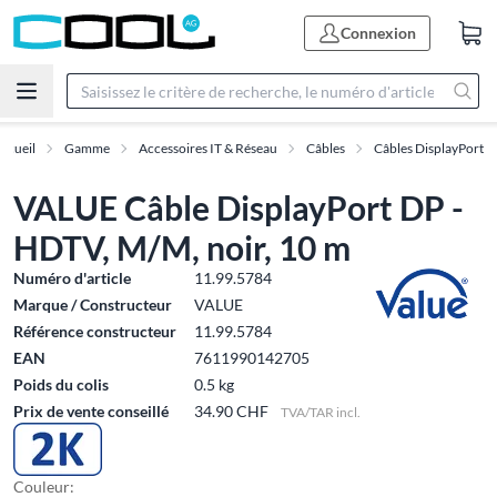
Connexion
ccueil
Gamme
Accessoires IT & Réseau
Câbles
Câbles DisplayPort
VALUE Câble DisplayPort DP -
HDTV, M/M, noir, 10 m
Numéro d'article
11.99.5784
Marque / Constructeur
VALUE
Référence constructeur
11.99.5784
EAN
7611990142705
Poids du colis
0.5 kg
Prix de vente conseillé
34.90 CHF
TVA/TAR incl.
Couleur: