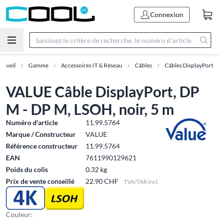
Connexion
ccueil
Gamme
Accessoires IT & Réseau
Câbles
Câbles DisplayPort
VALUE Câble DisplayPort, DP
M - DP M, LSOH, noir, 5 m
Numéro d'article
11.99.5764
Marque / Constructeur
VALUE
Référence constructeur
11.99.5764
EAN
7611990129621
Poids du colis
0.32 kg
Prix de vente conseillé
22.90 CHF
TVA/TAR incl.
Couleur: