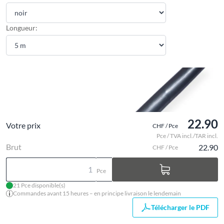
Longueur:
22.90
Votre prix
CHF / Pce
Pce / TVA incl./TAR incl.
Brut
22.90
CHF / Pce
Pce
21 Pce disponible(s)
Commandes avant 15 heures – en principe livraison le lendemain
Télécharger le PDF