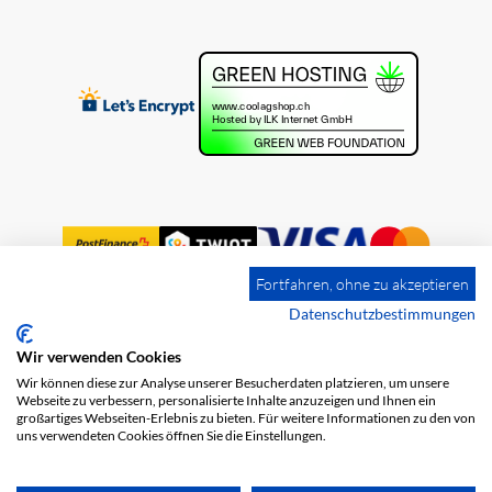
Fortfahren, ohne zu akzeptieren
Datenschutzbestimmungen
Wir verwenden Cookies
Impression
Frais de port
CGV
Wir können diese zur Analyse unserer Besucherdaten platzieren, um unsere
Protection des données
Webseite zu verbessern, personalisierte Inhalte anzuzeigen und Ihnen ein
großartiges Webseiten-Erlebnis zu bieten. Für weitere Informationen zu den von
uns verwendeten Cookies öffnen Sie die Einstellungen.